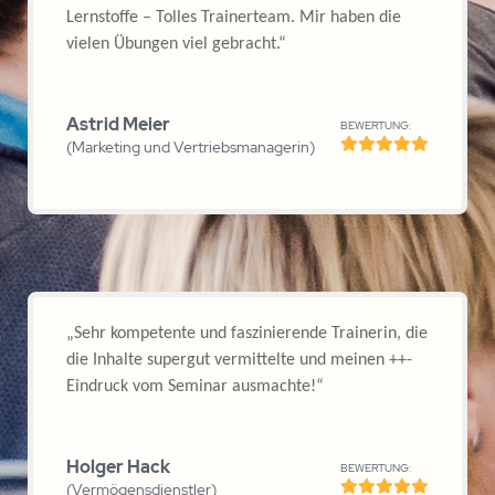
will das Beste für jeden Einzelnen erreichen.“
BEWERTUNG:
Karin Eischer
„Ihr habt mir beide die Möglichkeit gegeben,
mich zu entdecken, meine Ressourcen und
Fähigkeiten erweitert und mir auch Themen
aufgezeigt, die bearbeitet werden dürfen, um
J
mich selbst nicht weiter „aufzuhalten“! DANKE
BEWERTUNG:
Anke Vogler