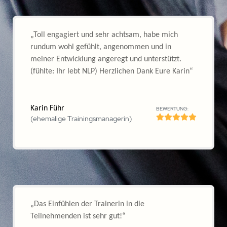
Telefon:
+49 711-504 20 006
E-Mail:
dein.Team@mybrain-location.de
Weitere Standorte:
Stuttgart
Nürnberg
Mainz, Rhein Main Gebiet
Ausbildungen:
NLP
Practitioner Ausbildung