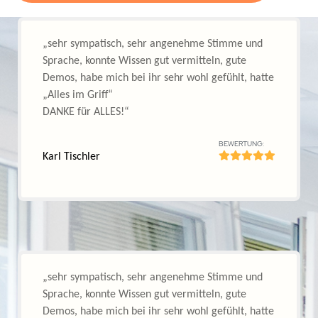
Super sympathisch und kompetent! Mir hat
besonders das Durchsetzungsvermögen, die
struktureierte und vorantreibende Arbeitsweise
gefallen, so dass die Spannung im Seminar nie
abgefallen ist. Danke! (Blumen)“
Eva Kluge
(Wilderlebnispädagogin, Blindenführhunde-
BEWERTUNG:
Trainerin)
„Tolle Vorbereitung, gute Vermittlung der
Lernstoffe – Tolles Trainerteam. Mir haben die
vielen Übungen viel gebracht.“