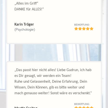
Astrid Meier
BEWERTUNG:
(Marketing und Vertriebsmanagerin)
„Sehr kompetente und faszinierende Trainerin, die
die Inhalte supergut vermittelte und meinen ++-
Eindruck vom Seminar ausmachte!“
Holger Hack
BEWERTUNG:
(Vermögensdienstler)