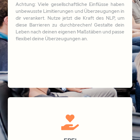
Karin Tröger
BEWERTUNG:
(Psychologie)
„Das passt hier nicht alles! Liebe Gudrun, ich hab
es Dir gesagt, wir werden ein Team!
Ruhe und Gelassenheit, Deine Erfahrung, Dein
Wissen, Dein Können, gib es bitte weiter und
mach genauso weiter! Sonst wäre es verschenkt.“
BEWERTUNG:
Martin Freitag