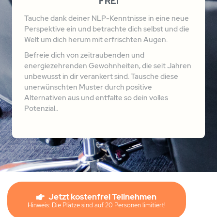
„Ich habe mich gut aufgehoben gefühlt und viel
gelernt.
Mit dem Tanzen hatte ich manchmal Probleme,
J
da habe ich noch etwas zu bearbeiten.
“
Georg Stein
BEWERTUNG:
(Scrum Master)