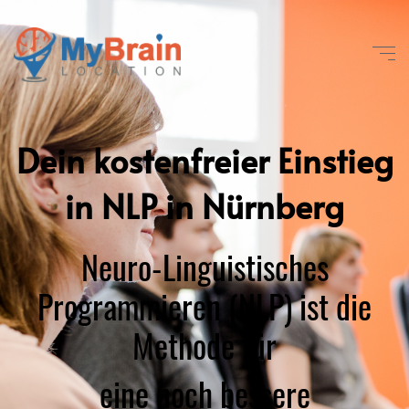
Dein kostenfreier Einstieg
in NLP in Nürnberg
Neuro-Linguistisches
Programmieren (NLP) ist die
Methode für
eine noch bessere