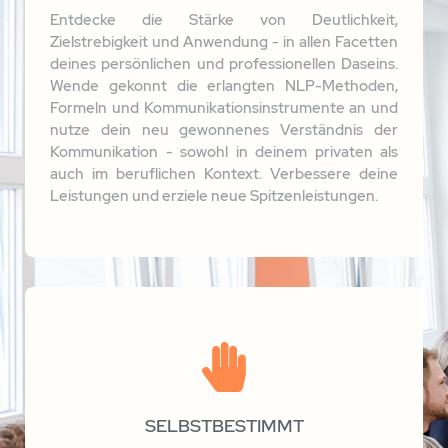
„sehr sympatisch, sehr angenehme Stimme und
Sprache, konnte Wissen gut vermitteln, gute
Demos, habe mich bei ihr sehr wohl gefühlt, hatte
„Alles im Griff“
DANKE für ALLES!“
BEWERTUNG:
Karl Tischler
„sehr sympatisch, sehr angenehme Stimme und
Sprache, konnte Wissen gut vermitteln, gute
Demos, habe mich bei ihr sehr wohl gefühlt, hatte
„Alles im Griff“
DANKE für ALLES!“