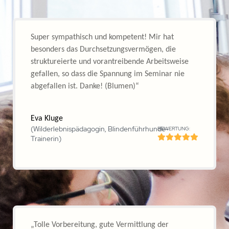
„Toll engagiert und sehr achtsam, habe mich
rundum wohl gefühlt, angenommen und in
meiner Entwicklung angeregt und unterstützt.
(fühlte: Ihr lebt NLP) Herzlichen Dank Eure Karin“
Karin Führ
BEWERTUNG:
(ehemalige Trainingsmanagerin)
„Das Einfühlen der Trainerin in die
Teilnehmenden ist sehr gut!“
„Kompetent, empathisch, sympathisch, engagiert,
motiviert, immer gut drauf,