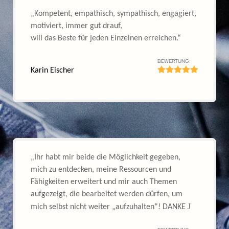
NLP Master Ausbildung
NLP Trainer Ausbildung
NLP Coach Ausbildung
Hypnose Ausbildung
Rechtliches
Impressum
Datenschutz
Cookies
© MyBrain.Location GmbH