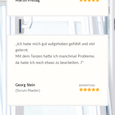
Gudrun ist sehr sympathisch, offen für jeden und
schaffte es auf angemessene Weise zu vermitteln,
welchen Wert NLP für einen selbst und andere
hat. Sie lebt das, was sie sagt und ist daher sehr
glaubwürdig und überzeugend. Ich hätte meine
Ausbildung nirgendwo anders machen wollen!“
BEWERTUNG:
Rico Mally